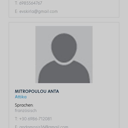
T:
6985564767
E:
evskirla@gmail.com
MITROPOULOU ANTA
Attika
Sprachen:
französisch
T:
+30 6986-712081
E:
andamosis16@gmail.com