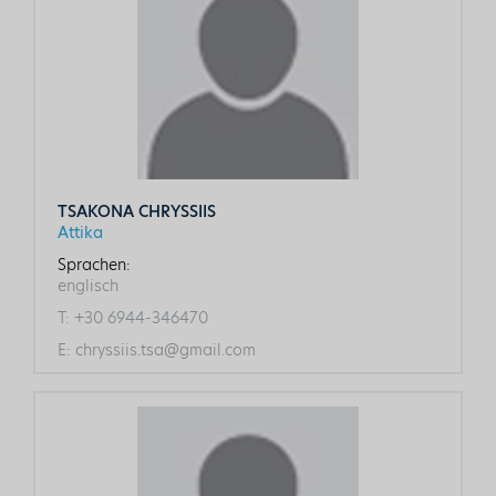
TSAKONA CHRYSSIIS
Attika
Sprachen:
englisch
T:
+30 6944-346470
E:
chryssiis.tsa@gmail.com