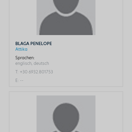
BLAGA PENELOPE
Attika
Sprachen:
englisch, deutsch
T:
+30 6932.801753
E:
--