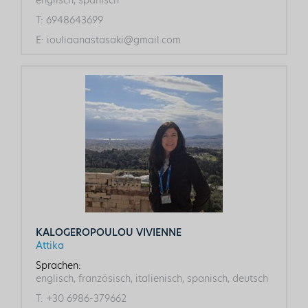
T:
6948643699
E:
iouliaanastasaki@gmail.com
KALOGEROPOULOU VIVIENNE
Attika
Sprachen:
englisch, französisch, italienisch, spanisch, deutsch
T:
+30 6986-379662