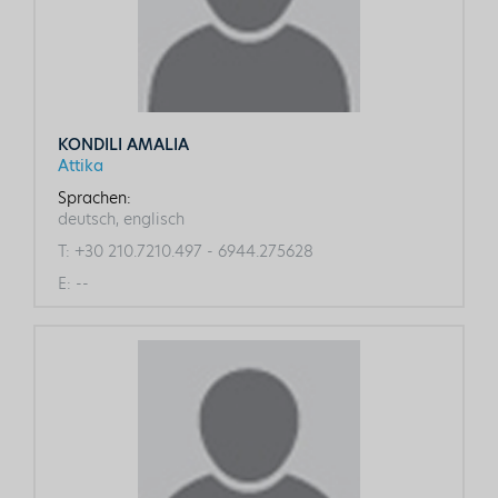
KONDILI AMALIA
Attika
Sprachen:
deutsch, englisch
T:
+30 210.7210.497 - 6944.275628
E:
--