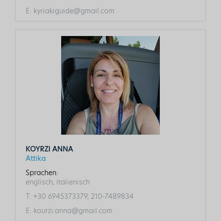
E:
kyriakiguide@gmail.com
KOYRZI ANNA
Attika
Sprachen:
englisch, italienisch
T:
+30 6945373379, 210-7489834
E:
kourzi.anna@gmail.com