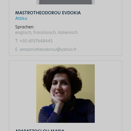
MASTROTHEODOROU EVDOKIA
Attika
Sprachen:
englisch, französisch, italienisch
T:
+30 6937648445
E:
emastrotheodorou@yahoo.fr