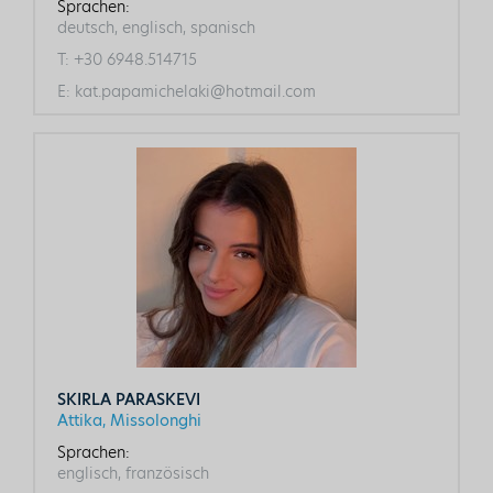
Sprachen:
deutsch, englisch, spanisch
T:
+30 6948.514715
E:
kat.papamichelaki@hotmail.com
SKIRLA PARASKEVI
Attika, Missolonghi
Sprachen:
englisch, französisch