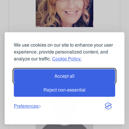
DIZE SMARAGDA
Argolis, Mykene, Epidavros
We use cookies on our site to enhance your user
Sprachen:
experience, provide personalized content, and
englisch, französisch
analyze our traffic.
Cookie Policy.
T:
+30 6937.017550
E:
smaradize@gmail.com
Accept all
Reject non-essential
Preferences