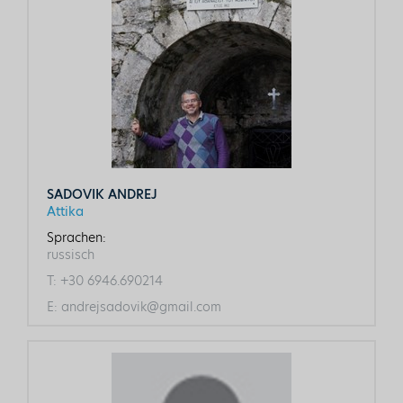
SADOVIK ANDREJ
Attika
Sprachen:
russisch
T:
+30 6946.690214
E:
andrejsadovik@gmail.com