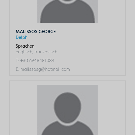
MALISSOS GEORGE
Delphi
Sprachen:
englisch, französisch
T:
+30 6948.181084
E:
malissosg@hotmail.com