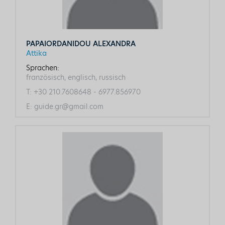
PAPAIORDANIDOU ALEXANDRA
Attika
Sprachen:
französisch, englisch, russisch
T:
+30 210.7608648 - 6977.856970
E:
guide.gr@gmail.com