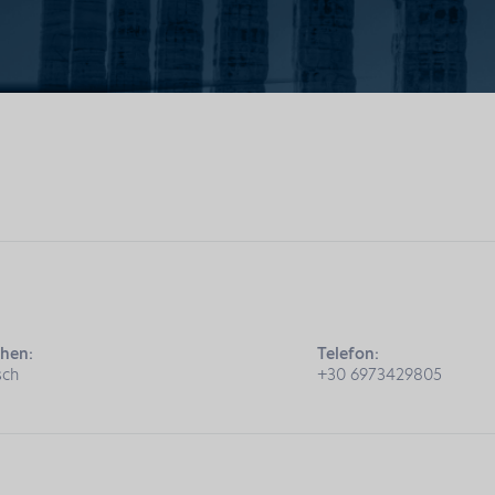
hen:
Telefon:
sch
+30 6973429805