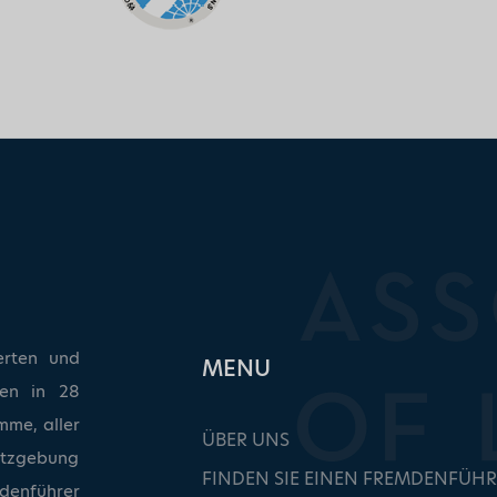
erten und
ΜΕΝU
ken in 28
mme, aller
ÜBER UNS
etzgebung
FINDEN SIE EINEN FREMDENFÜHR
denführer