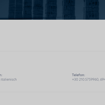
n:
Telefon:
 italienisch
+30 210.5759960, 69