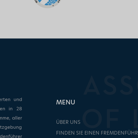
erten und
ΜΕΝU
ken in 28
mme, aller
ÜBER UNS
etzgebung
FINDEN SIE EINEN FREMDENFÜHR
denführer