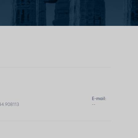
E-mail:
44.908113
--