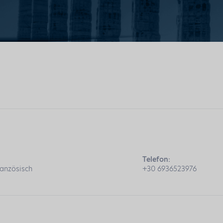
Telefon:
ranzösisch
+30 6936523976