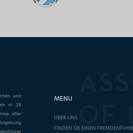
erten und
ΜΕΝU
ken in 28
mme, aller
ÜBER UNS
etzgebung
FINDEN SIE EINEN FREMDENFÜHR
denführer