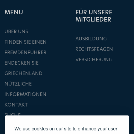
ΜΕΝU
FÜR UNSERE
MITGLIEDER
ÜBER UNS
AUSBILDUNG
FINDEN SIE EINEN
RECHTSFRAGEN
FREMDENFÜHRER
VERSICHERUNG
ENDECKEN SIE
GRIECHENLAND
NÜTZLICHE
INFORMATIONEN
KONTAKT
SUCHE
We use cookies on our site to enhance your user