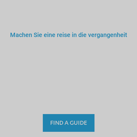
Machen Sie eine reise in die vergangenheit
Sie würden keinem falschen
Arzt, Lehrer oder Fahrer
vertrauen. Warum dann also
einem nicht lizenzierten
Fremdenführer?
FIND A GUIDE