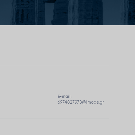
E-mail:
6974827973@imode.gr