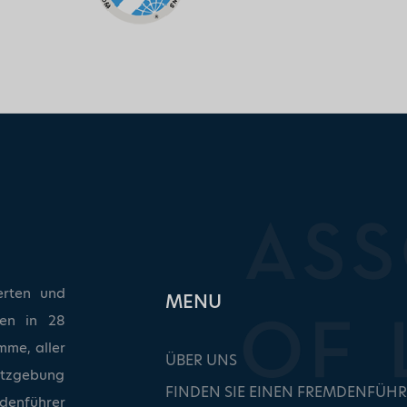
erten und
ΜΕΝU
ken in 28
mme, aller
ÜBER UNS
etzgebung
FINDEN SIE EINEN FREMDENFÜHR
denführer