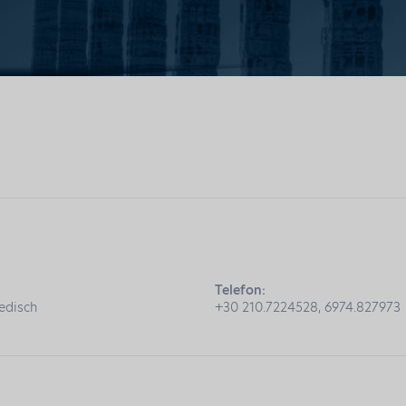
Telefon:
edisch
+30 210.7224528, 6974.827973