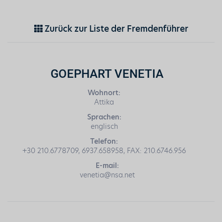
Zurück zur Liste der Fremdenführer
GOEPHART VENETIA
Wohnort:
Attika
Sprachen:
englisch
Telefon:
+30 210.6778709, 6937.658958, FAX: 210.6746.956
E-mail:
venetia@nsa.net