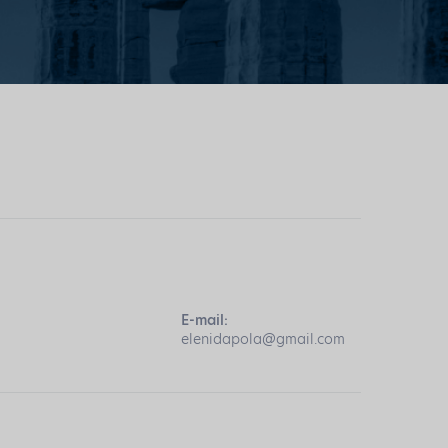
E-mail:
elenidapola@gmail.com