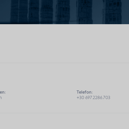
en:
Telefon:
h
+30 697.2286.703