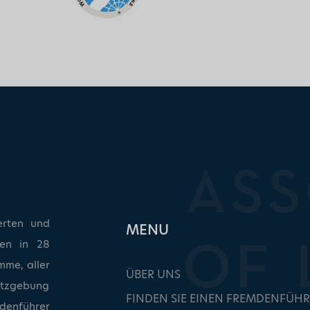
erten und
ΜΕΝU
ken in 28
mme, aller
ÜBER UNS
etzgebung
FINDEN SIE EINEN FREMDENFÜHR
denführer