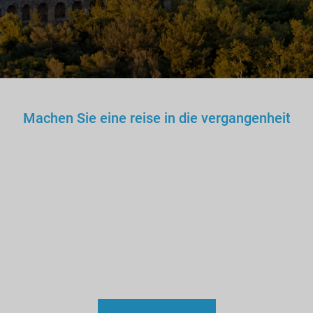
Machen Sie eine reise in die vergangenheit
Sie würden keinem falschen
Arzt, Lehrer oder Fahrer
vertrauen. Warum dann also
einem nicht lizenzierten
Fremdenführer?