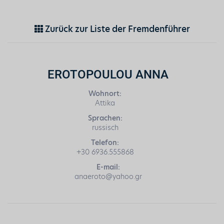
Zurück zur Liste der Fremdenführer
EROTOPOULOU ANNA
Wohnort:
Attika
Sprachen:
russisch
Telefon:
+30 6936.555868
E-mail:
anaeroto@yahoo.gr