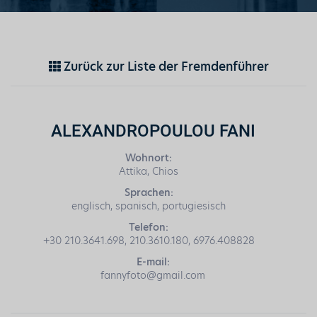
Zurück zur Liste der Fremdenführer
ALEXANDROPOULOU FANI
Wohnort:
Attika, Chios
Sprachen:
englisch, spanisch, portugiesisch
Telefon:
+30 210.3641.698, 210.3610.180, 6976.408828
E-mail:
fannyfoto@gmail.com