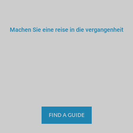
Machen Sie eine reise in die vergangenheit
Sie würden keinem falschen
Arzt, Lehrer oder Fahrer
vertrauen. Warum dann also
einem nicht lizenzierten
Fremdenführer?
FIND A GUIDE