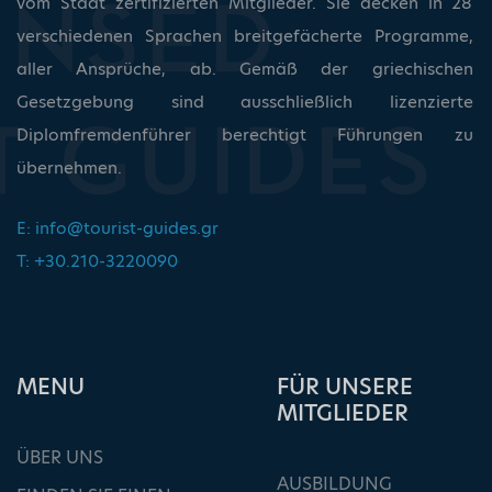
vom Staat zertifizierten Mitglieder. Sie decken in 28
verschiedenen Sprachen breitgefächerte Programme,
aller Ansprüche, ab. Gemäß der griechischen
Gesetzgebung sind ausschließlich lizenzierte
Diplomfremdenführer berechtigt Führungen zu
übernehmen.
E:
info@tourist-guides.gr
T: +30.210-3220090
ΜΕΝU
FÜR UNSERE
MITGLIEDER
ÜBER UNS
AUSBILDUNG