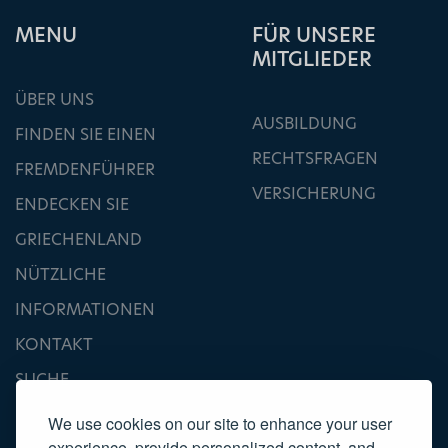
ΜΕΝU
FÜR UNSERE
MITGLIEDER
ÜBER UNS
AUSBILDUNG
FINDEN SIE EINEN
RECHTSFRAGEN
FREMDENFÜHRER
VERSICHERUNG
ENDECKEN SIE
GRIECHENLAND
NÜTZLICHE
INFORMATIONEN
KONTAKT
SUCHE
We use cookies on our site to enhance your user
experience, provide personalized content, and