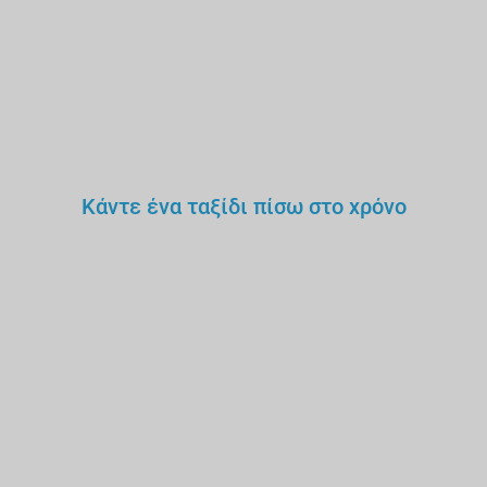
Κάντε ένα ταξίδι πίσω στο χρόνο
Δεν θα εμπιστευόσουν έναν
γιατρό,
δάσκαλο ή οδηγό
χωρίς άδεια.
Γιατί έναν
ξεναγό;