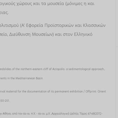
γικούς χώρους και τα μουσεία (μόνιμες η και
ιας.
λιτισμού (Α' Εφορεία Προϊστορικών και Κλασσικών
είο, Διεύθυνση Μουσείων) και στον Ελληνικό
andslides of the northern-eastern cliff of Acropolis: a sedimentological approach.,
ents in the Mediterranean Basin.
ival material for the documentation of its permanent exhibition / Offprint: Orient
250-251.
ήνα, από τον 6ο αι. π.Χ. - 6ο αι. μ.Χ. ,Αρχαιολογικό Δελτίο, Τόμος 67-68(2012-