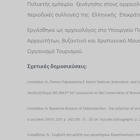
Πολυετής εμπειρία ξενάγησης στους αρχαιολο
περιοδικές συλλογές) της Ελληνικής Επικράτε
Εργάσθηκα ως αρχαιολόγος στο Υπουργείο Πο
Αρχαιοτήτων, Βυζαντινό και Χριστιανικό Μουσ
Οργανισμό Τουρισμού.
Σχετικές δημοσιεύσεις:
Linardatos ,N., Pomoni-Papaioannou,F, Karstic features ,brecciation and l
th
Seville,2000,pp.283-284.5
Intl Symposium on the Conservation of Monum
Linardatos, N: Byzantine Museum of Didymoteichon : the collection of arch
si occident, XXVIII, 2011. p. 242-258 : ill. ; 30 cm. Includes bibliography: p. 
Λιναρδάτος, Ν
::
Συμβολή στη μελέτη των εργαστηρίων Κοροπλαστικής στην Αθ