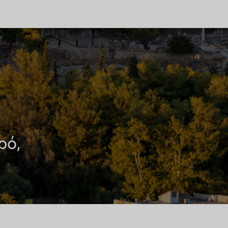
ρό,
.