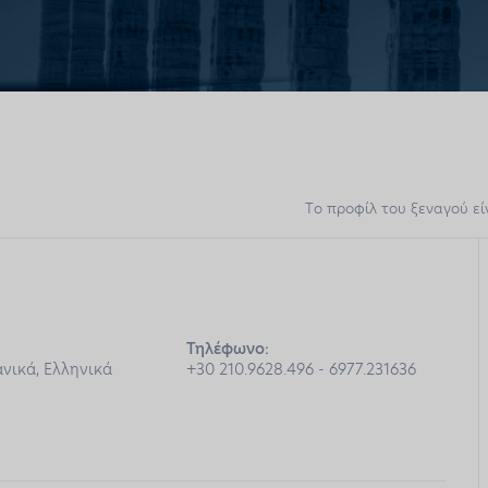
Tο προφίλ του ξεναγού εί
Τηλέφωνο:
ανικά, Ελληνικά
+30 210.9628.496 - 6977.231636