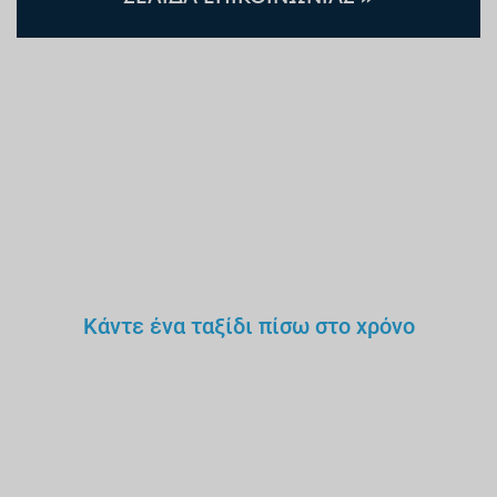
Κάντε ένα ταξίδι πίσω στο χρόνο
Δεν θα εμπιστευόσουν έναν
γιατρό,
δάσκαλο ή οδηγό
χωρίς άδεια.
Γιατί έναν