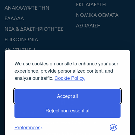
ΕΚΠΑΙΔΕΥΣΗ
ΑΝΑΚΑΛΥΨΤΕ ΤΗΝ
ΝΟΜΙΚΑ ΘΕΜΑΤΑ
ΕΛΛΑΔΑ
ΑΣΦΑΛΙΣΗ
ΝΕΑ & ΔΡΑΣΤΗΡΙΟΤΗΤΕΣ
ΕΠΙΚΟΙΝΩΝΙΑ
ΑΝΑΖΗΤΗΣΗ
We use cookies on our site to enhance your user
experience, provide personalized content, and
analyze our traffic.
Cookie Policy.
Accept all
Reject non-essential
Copyright 2022, Association of Licensed Tourist Guides
Κατασκευή ιστοσελίδας
NOETIK
Preferences
Powered by
EventsAdmin