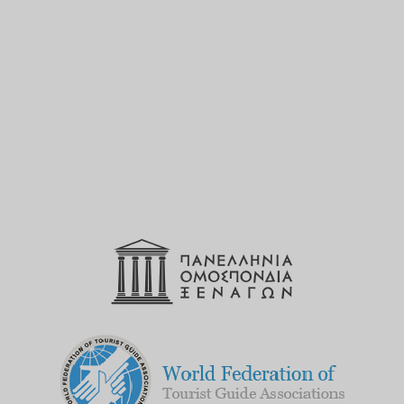
ξεναγό;