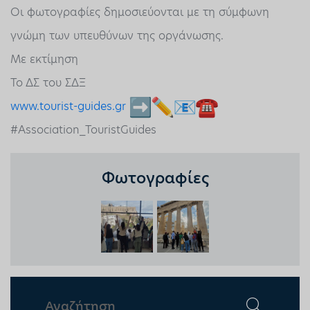
Οι φωτογραφίες δημοσιεύονται με τη σύμφωνη
γνώμη των υπευθύνων της οργάνωσης.
Με εκτίμηση
Το ΔΣ του ΣΔΞ
www.tourist-guides.gr
#Association_TouristGuides
Φωτογραφίες