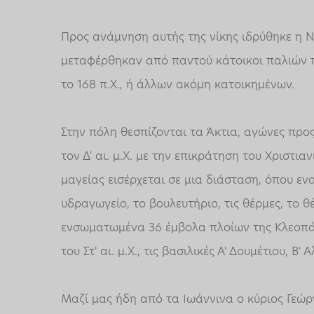
Προς ανάμνηση αυτής της νίκης ιδρύθηκε η Ν
μεταφέρθηκαν από παντού κάτοικοι παλιών π
το 168 π.Χ., ή άλλων ακόμη κατοικημένων.
Στην πόλη θεσπίζονται τα Άκτια, αγώνες προ
τον Δ' αι. μ.Χ. με την επικράτηση του Χριστι
μαγείας εισέρχεται σε μια διάσταση, όπου εν
υδραγωγείο, το βουλευτήριο, τις θέρμες, το 
ενσωματωμένα 36 έμβολα πλοίων της Κλεοπάτρ
του Στ' αι. μ.Χ., τις βασιλικές Α' Δουμέτιου, Β' 
Μαζί μας ήδη από τα Ιωάννινα ο κύριος Γεώρ