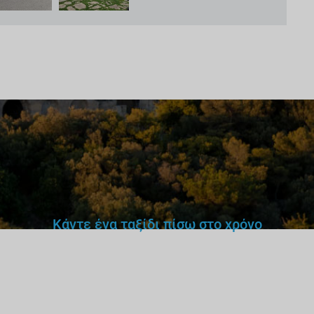
Κάντε ένα ταξίδι πίσω στο χρόνο
ν θα εμπιστευόσουν έναν γιατ
δάσκαλο ή οδηγό χωρίς άδεια
Γιατί έναν ξεναγό;