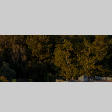
ρό,
.