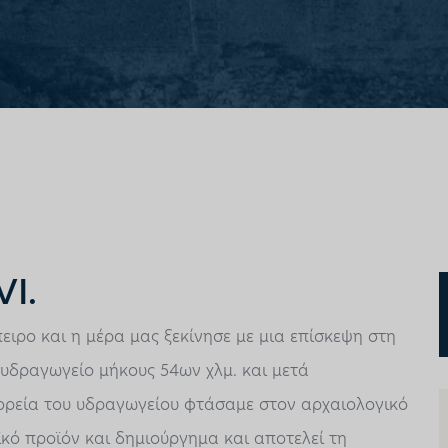
VI.
ειρο και η μέρα μας ξεκίνησε με μια επίσκεψη στη
υδραγωγείο μήκους 54ων χλμ. και μετά
ορεία του υδραγωγείου φτάσαμε στον αρχαιολογικό
κό προϊόν και δημιούργημα και αποτελεί τη