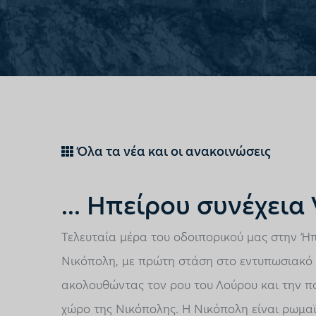
Όλα τα νέα και οι ανακοινώσεις
... Ηπείρου συνέχεια 
Τελευταία μέρα του οδοιπορικού μας στην Ήπ
Νικόπολη, με πρώτη στάση στο εντυπωσιακό 
ακολουθώντας τον ρου του Λούρου και την π
χώρο της Νικόπολης. Η Νικόπολη είναι ρωμαϊ