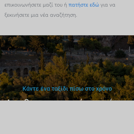
επικοινωνήσετε μαζί του ή
πατήστε εδώ
για να
ξεκινήσετε μια νέα αναζήτηση.
Κάντε ένα ταξίδι πίσω στο χρόνο
Δεν θα εμπιστευόσουν έναν
γιατρό,
δάσκαλο ή οδηγό
χωρίς άδεια.
Γιατί έναν