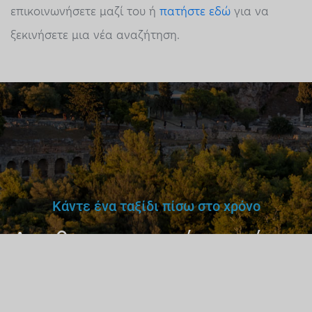
επικοινωνήσετε μαζί του ή
πατήστε εδώ
για να
ξεκινήσετε μια νέα αναζήτηση.
Κάντε ένα ταξίδι πίσω στο χρόνο
Δεν θα εμπιστευόσουν έναν
γιατρό,
δάσκαλο ή οδηγό
χωρίς άδεια.
Γιατί έναν