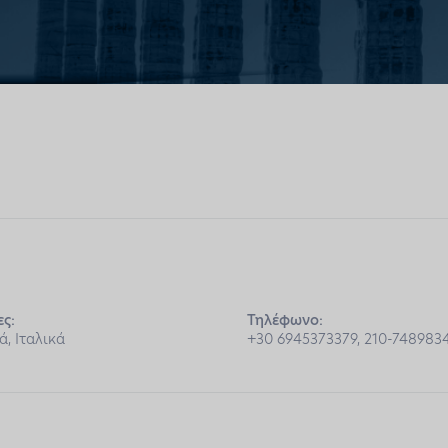
ς:
Τηλέφωνο:
ά, Ιταλικά
+30 6945373379, 210-748983