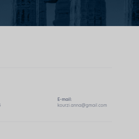
E-mail:
4
kourzi.anna@gmail.com