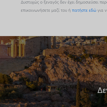
Δυστυχώς ο ξεναγός δεν έχει δημοσιεύσει πε
επικοινωνήσετε μαζί του ή
πατήστε εδώ
για ν
Δε