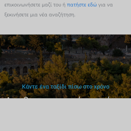
επικοινωνήσετε μαζί του ή
πατήστε εδώ
για να
ξεκινήσετε μια νέα αναζήτηση.
Κάντε ένα ταξίδι πίσω στο χρόνο
Δεν θα εμπιστευόσουν έναν
γιατρό,
δάσκαλο ή οδηγό
χωρίς άδεια.
Γιατί έναν