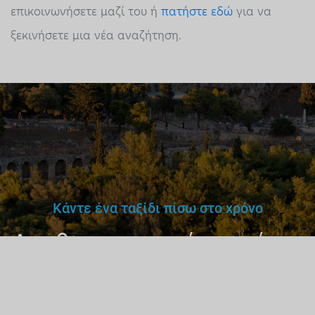
επικοινωνήσετε μαζί του ή
πατήστε εδώ
για να
ξεκινήσετε μια νέα αναζήτηση.
Κάντε ένα ταξίδι πίσω στο χρόνο
Δεν θα εμπιστευόσουν έναν
γιατρό,
δάσκαλο ή οδηγό
χωρίς άδεια.
Γιατί έναν