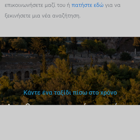
επικοινωνήσετε μαζί του ή
πατήστε εδώ
για να
ξεκινήσετε μια νέα αναζήτηση.
Κάντε ένα ταξίδι πίσω στο χρόνο
Δεν θα εμπιστευόσουν έναν
γιατρό,
δάσκαλο ή οδηγό
χωρίς άδεια.
Γιατί έναν