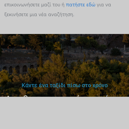
επικοινωνήσετε μαζί του ή
πατήστε εδώ
για να
ξεκινήσετε μια νέα αναζήτηση.
Κάντε ένα ταξίδι πίσω στο χρόνο
Δεν θα εμπιστευόσουν έναν
γιατρό,
δάσκαλο ή οδηγό
χωρίς άδεια.
Γιατί έναν