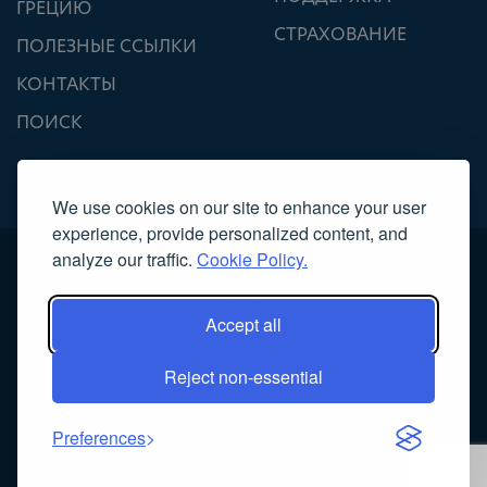
ГРЕЦИЮ
СТРАХОВАНИЕ
ПОЛЕЗНЫЕ ССЫЛКИ
КОНТАКТЫ
ПОИСК
We use cookies on our site to enhance your user
experience, provide personalized content, and
analyze our traffic.
Cookie Policy.
Accept all
Охраняется авторским правом 2022г., Ассоциация лицензированных
Reject non-essential
гидов – экскурсоводов
Κατασκευή ιστοσελίδας
NOETIK
Preferences
Powered by
EventsAdmin