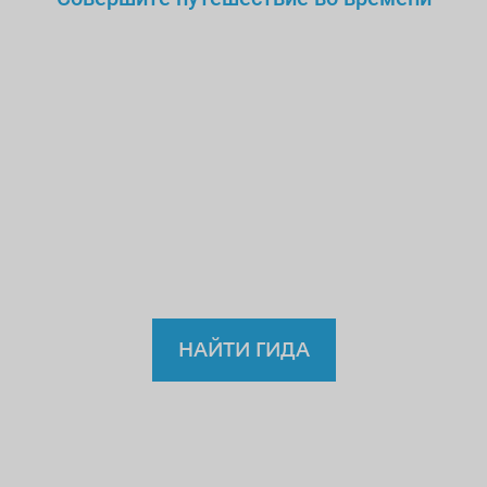
Вы же не станете доверять
нелегальному
врачу,
учителю или водителю?!
Так
зачем же доверять
нелицензированному
гиду?
НАЙТИ ГИДА