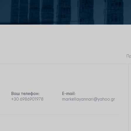
Пр
Ваш телефон:
E-mail:
+30 6986901978
markellayannari@yahoo.gr