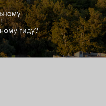
льному
!
ному гиду?