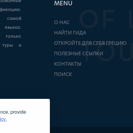
рованные
ΜΕΝU
фикацию.
ы самой
О НАС
 языках.
НАЙТИ ГИДА
, только
ОТКРОЙТЕ ДЛЯ СЕБЯ ГРЕЦИЮ
ь туры и
ПОЛЕЗНЫЕ ССЫЛКИ
КОНТАКТЫ
ПОИСК
ence, provide
icy.