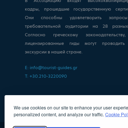
В Ассоциацию входят высококвалифици
кадры, прошедшие государственную серти
Они способны удовлетворить запрос
требовательной аудитории на 28 разных
Согласно греческому законодательству
лицензированные гиды могут проводит
экскурсии в нашей стране.
E:
info@tourist-guides.gr
T: +30.210-3220090
We use cookies on our site to enhance your user experi
personalized content, and analyze our traffic.
Cookie Pol