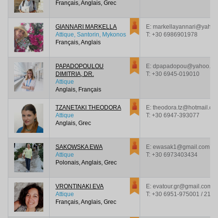
Français, Anglais, Grec
GIANNARI MARKELLA
E: markellayannari@yahoo
Attique, Santorin, Mykonos
T:
+30 6986901978
Français, Anglais
PAPADOPOULOU
E: dpapadopou@yahoo.c
DIMITRIA, DR.
T:
+30 6945-019010
Attique
Anglais, Français
TZANETAKI THEODORA
E: theodora.tz@hotmail.co
Attique
T:
+30 6947-393077
Anglais, Grec
SAKOWSKA EWA
E: ewasak1@gmail.com
Attique
T:
+30 6973403434
Polonais, Anglais, Grec
VRONTINAKI EVA
E: evatour.gr@gmail.com
Attique
T:
+30 6951-975001 / 210
Français, Anglais, Grec