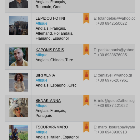
Anglais, Français,
Roumain, Grec
LEPIDOU FOTINI
E: fotangelou@yahoo.com
Attique
T:
+30 6942550022
Anglais, Français,
Allemand, Hollandais,
Flamand, Espagnol
KAPONIS PARIS
E: pariskaponis@yahoo.gr
Attique
T:
+30 6938676085
Anglais, Chinois, Turc
BIRI XENIΑ
E: xeniaveli@yahoo.gr
Attique
T:
+30 6976-207961
Anglais, Espagnol, Grec
BENAKI ANNA
E: info@guide2athens.gr
Attique
T:
+30 6937.121622
Anglais, Français,
Portugais
TSOURAPA MARO
E: maro_tsourapa@yahoo
Attique
T:
+30 6943930913
Anglais, Italien, Espagnol