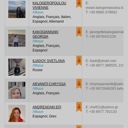
KALOGEROPOULOU
E:
VIVIENNE
vivian.kalogeropoulou.tou
Attique
T:
+30 6986-379662
Anglais, Français, Italien,
Espagnol, Allemand
KAKOGIANNAKI
E: georgettekakogiannaki
GEORGIA
T:
+30 6976431226
Attique
Anglais, Français,
Espagnol
ILIADOY SVETLANA
E: iliadi@ymail.com
Attique
T:
+30 6977.389555, 210-
Russe
ARVANITI CHRYSSA
E: chryssaarvaniti@yahoo.
Attique
T:
+30 6972646263 (what's
Anglais, Français
ANDREADAKI EFI
E: chefi11@yahoo.gr
Attique
T:
+30 6977.792133
Espagnol, Grec