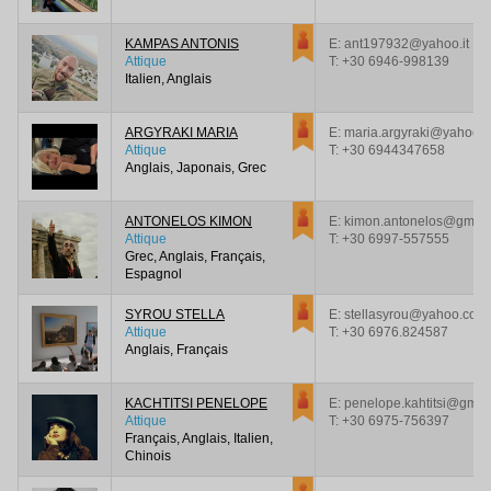
KAMPAS ANTONIS
E: ant197932@yahoo.it
Attique
T:
+30 6946-998139
Italien, Anglais
ARGYRAKI MARIA
E: maria.argyraki@yahoo.
Attique
T:
+30 6944347658
Anglais, Japonais, Grec
ANTONELOS KIMON
E: kimon.antonelos@gmail
Attique
T:
+30 6997-557555
Grec, Anglais, Français,
Espagnol
SYROU STELLA
E: stellasyrou@yahoo.com
Attique
T:
+30 6976.824587
Anglais, Français
KACHTITSI PENELOPE
E: penelope.kahtitsi@gmai
Attique
T:
+30 6975-756397
Français, Anglais, Italien,
Chinois