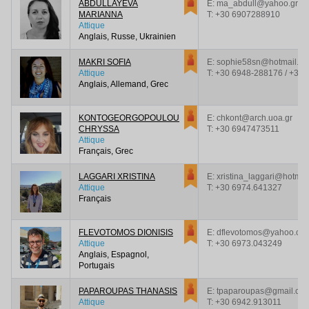
ABDULLAYEVA
E: ma_abdull@yahoo.gr
MARIANNA
T:
+30 6907288910
Attique
Anglais, Russe, Ukrainien
MAKRI SOFIA
E: sophie58sn@hotmail.c
Attique
T:
+30 6948-288176 / +30
Anglais, Allemand, Grec
KONTOGEORGOPOULOU
E: chkont@arch.uoa.gr
CHRYSSA
T:
+30 6947473511
Attique
Français, Grec
LAGGARI XRISTINA
E: xristina_laggari@hotmai
Attique
T:
+30 6974.641327
Français
FLEVOTOMOS DIONISIS
E: dflevotomos@yahoo.co.
Attique
T:
+30 6973.043249
Anglais, Espagnol,
Portugais
PAPAROUPAS THANASIS
E: tpaparoupas@gmail.co
Attique
T:
+30 6942.913011