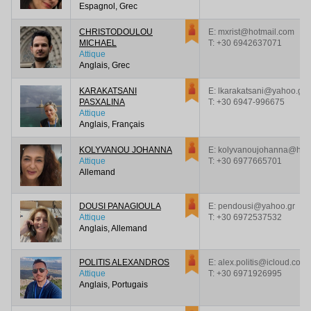
Espagnol, Grec
CHRISTODOULOU
E: mxrist@hotmail.com
MICHAEL
T:
+30 6942637071
Attique
Anglais, Grec
KARAKATSANI
E: lkarakatsani@yahoo.gr
PASXALINA
T:
+30 6947-996675
Attique
Anglais, Français
KOLYVANOU JOHANNA
E: kolyvanoujohanna@hot
Attique
T:
+30 6977665701
Allemand
DOUSI PANAGIOULA
E: pendousi@yahoo.gr
Attique
T:
+30 6972537532
Anglais, Allemand
POLITIS ALEXANDROS
E: alex.politis@icloud.com
Attique
T:
+30 6971926995
Anglais, Portugais