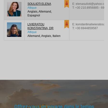
SOULIOTI ELENA
E: elenasulioti@yahoo.co
Attique
T:
+30 210.8956885 - 694
Anglais, Allemand,
Espagnol
LIVIERATOU
E: konstantinaliwieratos@h
KONSTANTINA, DR
T:
+30 6944859587
Attique
Allemand, Anglais, Italien
Offrez-vous un voyage dans le temps