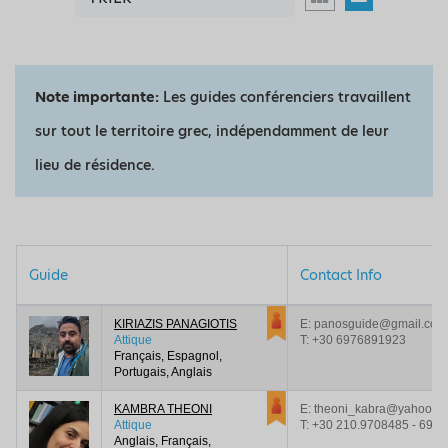
Note importante:
Les guides conférenciers travaillent
sur tout le territoire grec, indépendamment de leur
lieu de résidence.
Guide
Contact Info
KIRIAZIS PANAGIOTIS
E: panosguide@gmail.com
Attique
T:
+30 6976891923
Français, Espagnol,
Portugais, Anglais
KAMBRA THEONI
E: theoni_kabra@yahoo.gr
Attique
T:
+30 210.9708485 - 693
Anglais, Français,