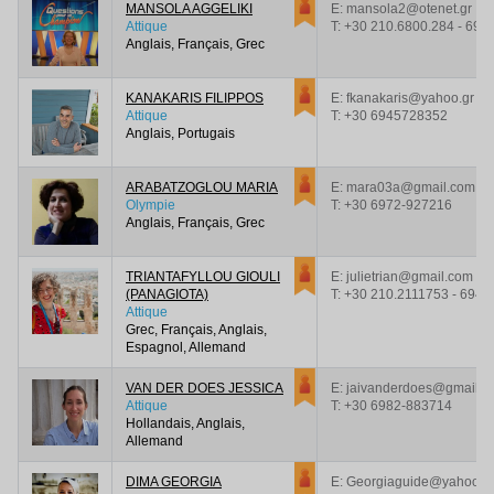
MANSOLA AGGELIKI
E: mansola2@otenet.gr
Attique
T:
+30 210.6800.284 - 694
Anglais, Français, Grec
KANAKARIS FILIPPOS
E: fkanakaris@yahoo.gr
Attique
T:
+30 6945728352
Anglais, Portugais
ARABATZOGLOU MARIA
E: mara03a@gmail.com
Olympie
T:
+30 6972-927216
Anglais, Français, Grec
TRIANTAFYLLOU GIOULI
E: julietrian@gmail.com
(PANAGIOTA)
T:
+30 210.2111753 - 6944
Attique
Grec, Français, Anglais,
Espagnol, Allemand
VAN DER DOES JESSICA
E: jaivanderdoes@gmail.c
Attique
T:
+30 6982-883714
Hollandais, Anglais,
Allemand
DIMA GEORGIA
E: Georgiaguide@yahoo.