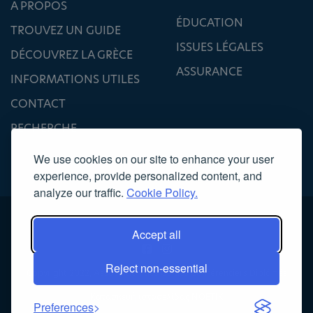
A PROPOS
ÉDUCATION
TROUVEZ UN GUIDE
ISSUES LÉGALES
DÉCOUVREZ LA GRÈCE
ASSURANCE
INFORMATIONS UTILES
CONTACT
RECHERCHE
We use cookies on our site to enhance your user
experience, provide personalized content, and
analyze our traffic.
Cookie Policy.
Accept all
Reject non-essential
Copyright 2022, Association des Guides Conférenciers Diplômés
Κατασκευή ιστοσελίδας
NOETIK
Preferences