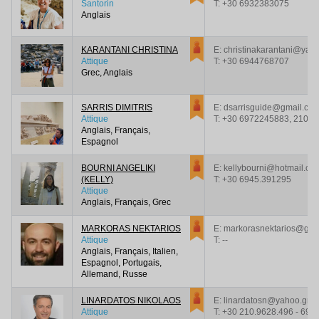
Santorin
T:
+30 6932383075
Anglais
KARANTANI CHRISTINA
E: christinakarantani@yah
Attique
T:
+30 6944768707
Grec, Anglais
SARRIS DIMITRIS
E: dsarrisguide@gmail.co
Attique
T:
+30 6972245883, 210 9
Anglais, Français,
Espagnol
BOURNI ANGELIKI
E: kellybourni@hotmail.co
(KELLY)
T:
+30 6945.391295
Attique
Anglais, Français, Grec
MARKORAS NEKTARIOS
E: markorasnektarios@gma
Attique
T:
--
Anglais, Français, Italien,
Espagnol, Portugais,
Allemand, Russe
LINARDATOS NIKOLAOS
E: linardatosn@yahoo.gr
Attique
T:
+30 210.9628.496 - 697