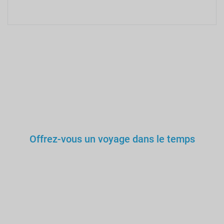
Offrez-vous un voyage dans le temps
Vous ne voudriez pas vous
confier aux soins d'un
médecin ou d'un professeur
n'ayant pas étudié ni