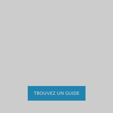
obtenu ses diplômes? Ou
vous laisser conduire par un
chauffeur sans permis?
Pourquoi le faire avec un
faux guide n'ayant reçu
aucune formation et n'étant
encadré par aucun
organisme légal?
TROUVEZ UN GUIDE