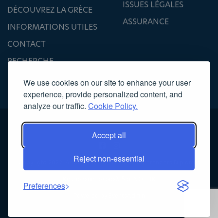
ISSUES LÉGALES
DÉCOUVREZ LA GRÈCE
ASSURANCE
INFORMATIONS UTILES
CONTACT
RECHERCHE
We use cookies on our site to enhance your user
experience, provide personalized content, and
analyze our traffic.
Cookie Policy.
Accept all
Reject non-essential
Copyright 2022, Association des Guides Conférenciers Diplômés
Κατασκευή ιστοσελίδας
NOETIK
Preferences
Powered by
EventsAdmin