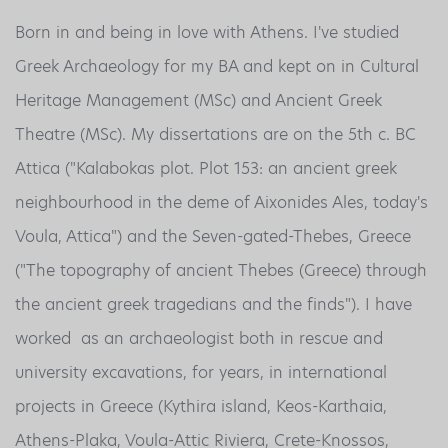
Born in and being in love with Athens. I've studied
Greek Archaeology for my BA and kept on in Cultural
Heritage Management (MSc) and Ancient Greek
Theatre (MSc). My dissertations are on the 5th c. BC
Attica ("Kalabokas plot. Plot 153: an ancient greek
neighbourhood in the
deme
of
Aixonides
Ales
, today's
Voula, Attica") and the Seven-gated-Thebes, Greece
("The topography of ancient Thebes (Greece) through
the ancient greek tragedians and the finds"). I have
worked as an archaeologist both in rescue and
university excavations, for years, in international
projects
in Greece (Kythira island, Keos-Karthaia,
Athens-Plaka, Voula-Attic Riviera, Crete-Knossos,