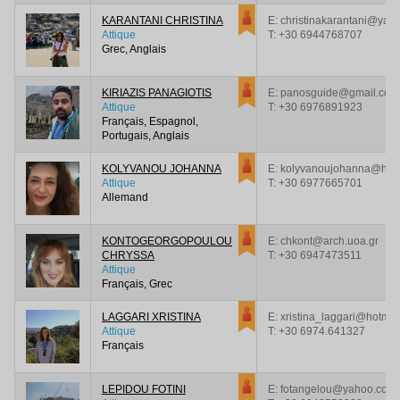
KARANTANI CHRISTINA
E: christinakarantani@yah
Attique
T:
+30 6944768707
Grec, Anglais
KIRIAZIS PANAGIOTIS
E: panosguide@gmail.com
Attique
T:
+30 6976891923
Français, Espagnol,
Portugais, Anglais
KOLYVANOU JOHANNA
E: kolyvanoujohanna@hot
Attique
T:
+30 6977665701
Allemand
KONTOGEORGOPOULOU
E: chkont@arch.uoa.gr
CHRYSSA
T:
+30 6947473511
Attique
Français, Grec
LAGGARI XRISTINA
E: xristina_laggari@hotmai
Attique
T:
+30 6974.641327
Français
LEPIDOU FOTINI
E: fotangelou@yahoo.com