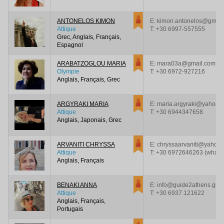
ANTONELOS KIMON
E: kimon.antonelos@gmail
Attique
T:
+30 6997-557555
Grec, Anglais, Français,
Espagnol
ARABATZOGLOU MARIA
E: mara03a@gmail.com
Olympie
T:
+30 6972-927216
Anglais, Français, Grec
ARGYRAKI MARIA
E: maria.argyraki@yahoo.
Attique
T:
+30 6944347658
Anglais, Japonais, Grec
ARVANITI CHRYSSA
E: chryssaarvaniti@yahoo.
Attique
T:
+30 6972646263 (what's
Anglais, Français
BENAKI ANNA
E: info@guide2athens.gr
Attique
T:
+30 6937.121622
Anglais, Français,
Portugais