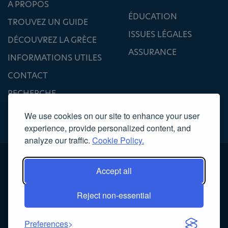
A PROPOS
ÉDUCATION
TROUVEZ UN GUIDE
ISSUES LÉGALES
DÉCOUVREZ LA GRÈCE
ASSURANCE
INFORMATIONS UTILES
CONTACT
RECHERCHE
We use cookies on our site to enhance your user
experience, provide personalized content, and
analyze our traffic.
Cookie Policy.
Accept all
Reject non-essential
Copyright 2022, Association des Guides Conférenciers Diplômés
Κατασκευή ιστοσελίδας
NOETIK
Preferences