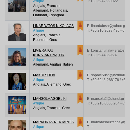
Attique
T:
+30 6942550022
Anglais, Français,
Allemand, Hollandais,
Flamand, Espagnol
LINARDATOS NIKOLAOS
E: linardatosn@yahoo.gr
Attique
T:
+30 210.9628.496 - 697
Anglais, Français,
Roumain, Grec
LIVIERATOU
E: konstantinaliwieratos@h
KONSTANTINA, DR
T:
+30 6944859587
Attique
Allemand, Anglais, Italien
MAKRI SOFIA
E: sophie58sn@hotmail.c
Attique
T:
+30 6948-288176 / +30
Anglais, Allemand, Grec
MANSOLA AGGELIKI
E: mansola2@otenet.gr
Attique
T:
+30 210.6800.284 - 694
Anglais, Français, Grec
MARKORAS NEKTARIOS
E: markorasnektarios@gma
Attique
T:
--