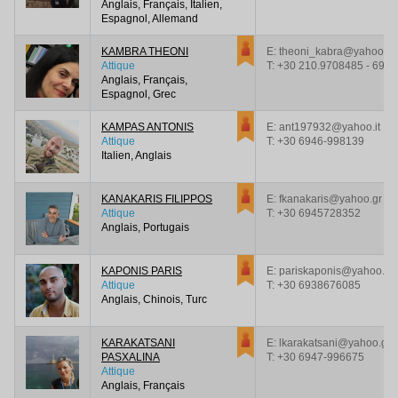
Anglais, Français, Italien,
Espagnol, Allemand
KAMBRA THEONI
E: theoni_kabra@yahoo.gr
Attique
T:
+30 210.9708485 - 693
Anglais, Français,
Espagnol, Grec
KAMPAS ANTONIS
E: ant197932@yahoo.it
Attique
T:
+30 6946-998139
Italien, Anglais
KANAKARIS FILIPPOS
E: fkanakaris@yahoo.gr
Attique
T:
+30 6945728352
Anglais, Portugais
KAPONIS PARIS
E: pariskaponis@yahoo.gr
Attique
T:
+30 6938676085
Anglais, Chinois, Turc
KARAKATSANI
E: lkarakatsani@yahoo.gr
PASXALINA
T:
+30 6947-996675
Attique
Anglais, Français