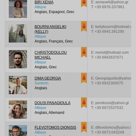
BIRI XENIΑ
E: xeniaveli@yahoo.gr
Attique
T:
+30 6976-207961
Anglais, Espagnol, Grec
BOURNI ANGELIKI
E: kellybourni@hotmail.co
(KELLY)
T:
+30 6945.391295
Attique
Anglais, Français, Grec
CHRISTODOULOU
E: mxrist@hotmail.com
MICHAEL
T:
+30 6942637071
Attique
Anglais, Grec
DIMA GEORGIA
E: Georgiaguide@yahoo.
Santorin
T:
+30 6932383075
Anglais
DOUSI PANAGIOULA
E: pendousi@yahoo.gr
Attique
T:
+30 6972537532
Anglais, Allemand
FLEVOTOMOS DIONISIS
E: dflevotomos@yahoo.co.
Attique
T:
+30 6973.043249