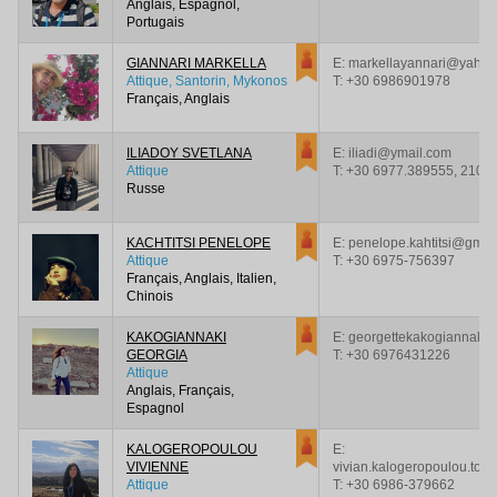
Anglais, Espagnol,
Portugais
GIANNARI MARKELLA
E: markellayannari@yahoo
Attique, Santorin, Mykonos
T:
+30 6986901978
Français, Anglais
ILIADOY SVETLANA
E: iliadi@ymail.com
Attique
T:
+30 6977.389555, 210-
Russe
KACHTITSI PENELOPE
E: penelope.kahtitsi@gmai
Attique
T:
+30 6975-756397
Français, Anglais, Italien,
Chinois
KAKOGIANNAKI
E: georgettekakogiannaki
GEORGIA
T:
+30 6976431226
Attique
Anglais, Français,
Espagnol
KALOGEROPOULOU
E:
VIVIENNE
vivian.kalogeropoulou.tou
Attique
T:
+30 6986-379662