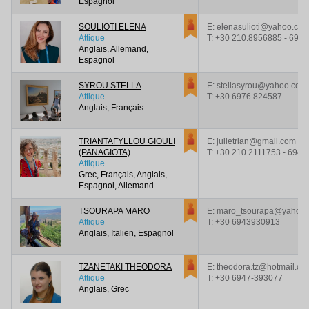
Espagnol
SOULIOTI ELENA
E: elenasulioti@yahoo.co
Attique
T:
+30 210.8956885 - 694
Anglais, Allemand,
Espagnol
SYROU STELLA
E: stellasyrou@yahoo.com
Attique
T:
+30 6976.824587
Anglais, Français
TRIANTAFYLLOU GIOULI
E: julietrian@gmail.com
(PANAGIOTA)
T:
+30 210.2111753 - 6944
Attique
Grec, Français, Anglais,
Espagnol, Allemand
TSOURAPA MARO
E: maro_tsourapa@yahoo
Attique
T:
+30 6943930913
Anglais, Italien, Espagnol
TZANETAKI THEODORA
E: theodora.tz@hotmail.co
Attique
T:
+30 6947-393077
Anglais, Grec