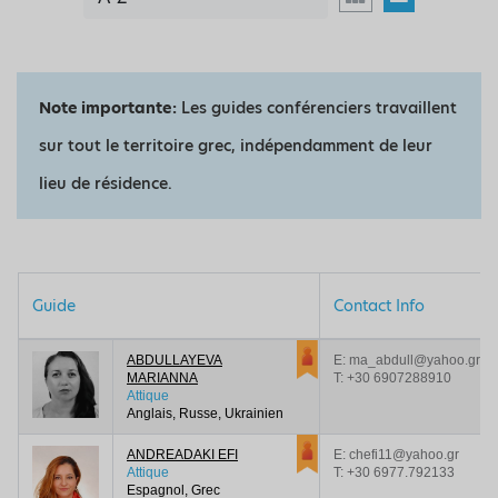
Note importante:
Les guides conférenciers travaillent
sur tout le territoire grec, indépendamment de leur
lieu de résidence.
Guide
Contact Info
ABDULLAYEVA
E: ma_abdull@yahoo.gr
MARIANNA
T:
+30 6907288910
Attique
Anglais, Russe, Ukrainien
ANDREADAKI EFI
E: chefi11@yahoo.gr
Attique
T:
+30 6977.792133
Espagnol, Grec