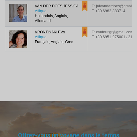
VAN DER DOES JESSICA
E: jaivanderdoes@gmail.c
Attique
T:
+30 6982-883714
Hollandais, Anglais,
Allemand
VRONTINAKI EVA
E: evatour.gr@gmail.com
Attique
T:
+30 6951-975001 / 210
Français, Anglais, Grec
Offrez-vous un voyage dans le temps