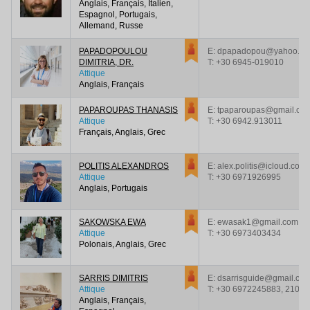
Anglais, Français, Italien,
Espagnol, Portugais,
Allemand, Russe
PAPADOPOULOU
E: dpapadopou@yahoo.c
DIMITRIA, DR.
T:
+30 6945-019010
Attique
Anglais, Français
PAPAROUPAS THANASIS
E: tpaparoupas@gmail.co
Attique
T:
+30 6942.913011
Français, Anglais, Grec
POLITIS ALEXANDROS
E: alex.politis@icloud.com
Attique
T:
+30 6971926995
Anglais, Portugais
SAKOWSKA EWA
E: ewasak1@gmail.com
Attique
T:
+30 6973403434
Polonais, Anglais, Grec
SARRIS DIMITRIS
E: dsarrisguide@gmail.co
Attique
T:
+30 6972245883, 210 9
Anglais, Français,