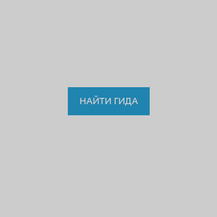
учителю или водителю?
Так
зачем же доверять
нелицензированному
гиду?
НАЙТИ ГИДА