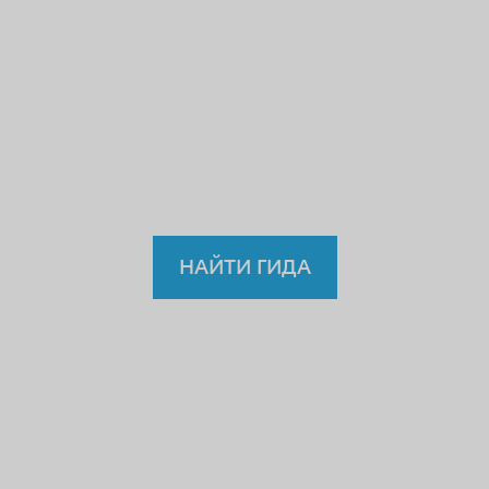
нелегальному
врачу,
учителю или водителю?
Так
зачем же доверять
нелицензированному
гиду?
НАЙТИ ГИДА