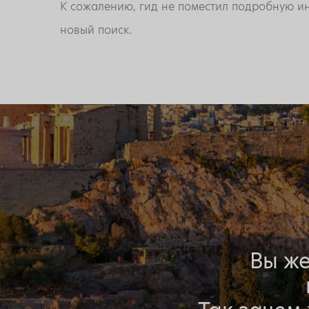
К сожалению, гид не поместил подробную ин
новый поиск.
Вы же