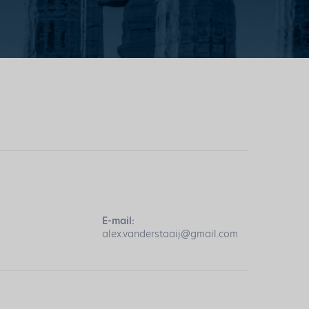
E-mail:
alex.vanderstaaij@gmail.com