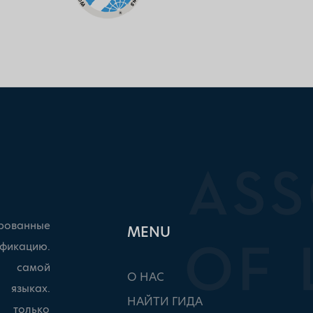
рованные
ΜΕΝU
фикацию.
ы самой
О НАС
 языках.
НАЙТИ ГИДА
, только