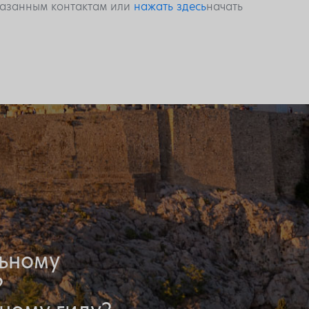
указанным контактам или
нажать здесь
начать
льному
?