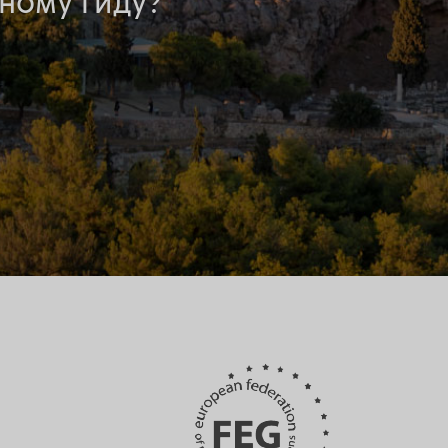
ному гиду?