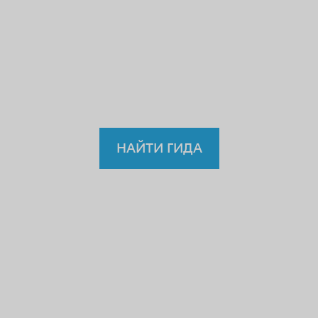
учителю или водителю?
Так
зачем же доверять
нелицензированному
гиду?
НАЙТИ ГИДА