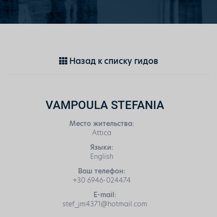
Назад к списку гидов
VAMPOULA STEFANIA
Место жительства:
Attica
Языки:
English
Ваш телефон:
+30 6946-024474
E-mail:
stef_jm4371@hotmail.com