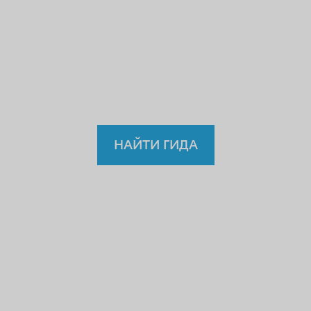
учителю или водителю?
Так
зачем же доверять
нелицензированному
гиду?
НАЙТИ ГИДА