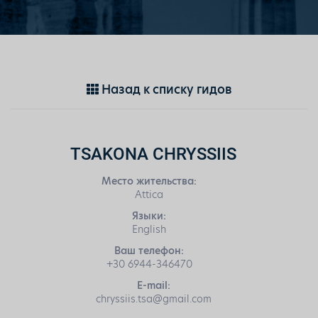
Назад к списку гидов
TSAKONA CHRYSSIIS
Место жительства:
Attica
Языки:
English
Ваш телефон:
+30 6944-346470
E-mail:
chryssiis.tsa@gmail.com