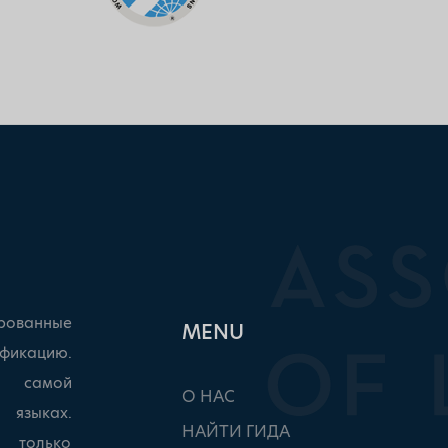
рованные
ΜΕΝU
фикацию.
ы самой
О НАС
 языках.
НАЙТИ ГИДА
, только