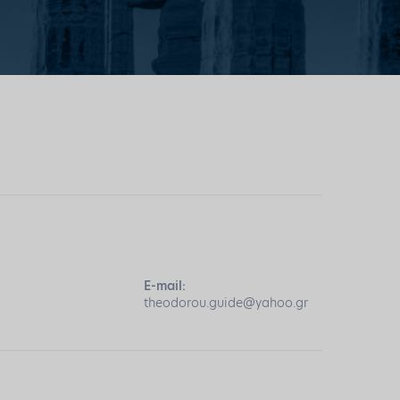
E-mail:
theodorou.guide@yahoo.gr