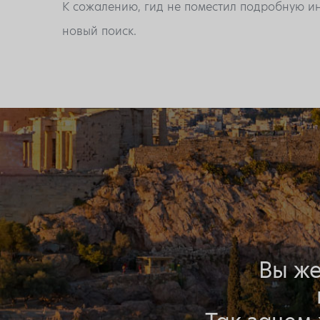
К сожалению, гид не поместил подробную ин
новый поиск.
Вы же