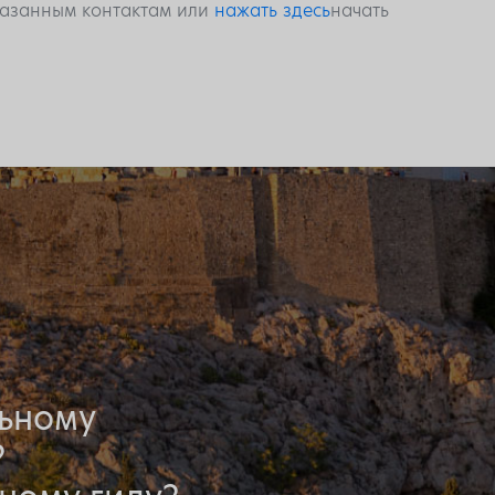
указанным контактам или
нажать здесь
начать
льному
?