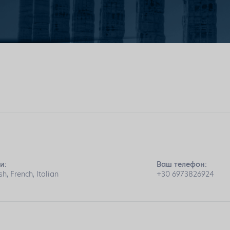
и:
Ваш телефон:
sh, French, Italian
+30 6973826924