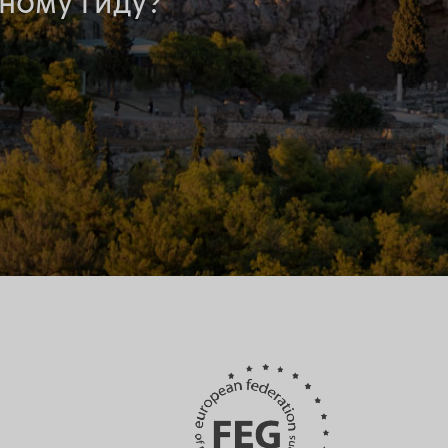
ному гиду?