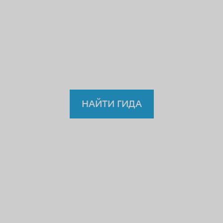
учителю или водителю?
Так
зачем же доверять
нелицензированному
гиду?
НАЙТИ ГИДА