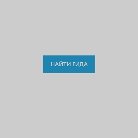
учителю или водителю?
Так
зачем же доверять
нелицензированному
гиду?
НАЙТИ ГИДА