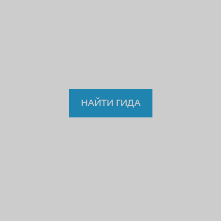
учителю или водителю?
Так
зачем же доверять
нелицензированному
гиду?
НАЙТИ ГИДА