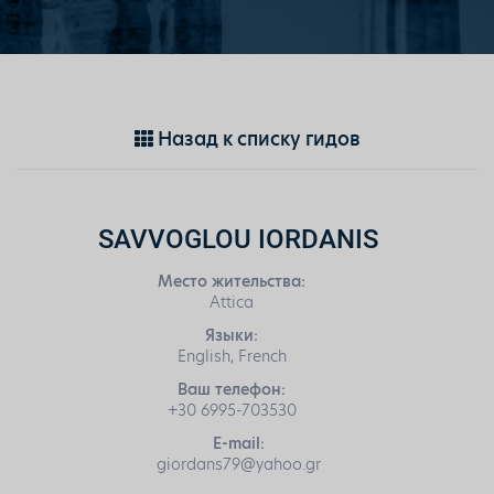
Назад к списку гидов
SAVVOGLOU IORDANIS
Место жительства:
Attica
Языки:
English, French
Ваш телефон:
+30 6995-703530
E-mail:
giordans79@yahoo.gr