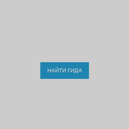
нелегальному
врачу,
учителю или водителю?
Так
зачем же доверять
нелицензированному
гиду?
НАЙТИ ГИДА