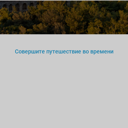
Совершите путешествие во времени
Вы же не станете доверять
нелегальному
врачу,
учителю или водителю?
Так
зачем же доверять
нелицензированному
гиду?