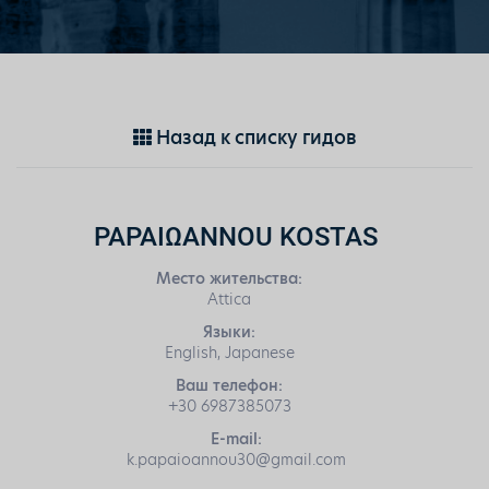
Назад к списку гидов
PAPAIΩANNOU KOSTAS
Место жительства:
Attica
Языки:
English, Japanese
Ваш телефон:
+30 6987385073
E-mail:
k.papaioannou30@gmail.com