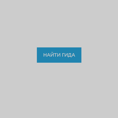
учителю или водителю?
Так
зачем же доверять
нелицензированному
гиду?
НАЙТИ ГИДА