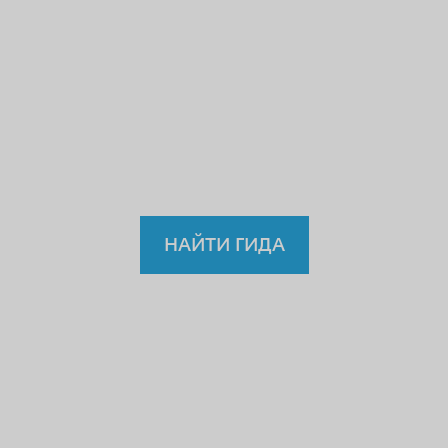
нелегальному
врачу,
учителю или водителю?
Так
зачем же доверять
нелицензированному
гиду?
НАЙТИ ГИДА