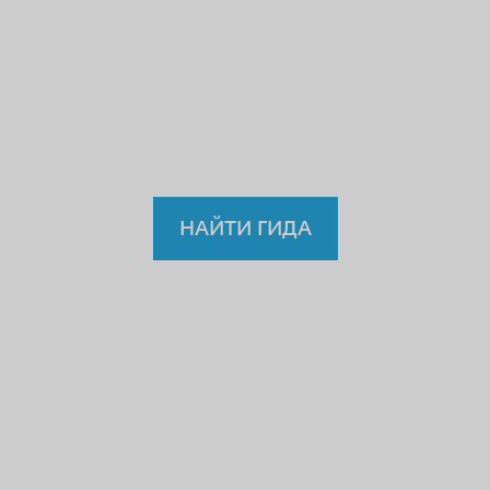
учителю или водителю?
Так
зачем же доверять
нелицензированному
гиду?
НАЙТИ ГИДА