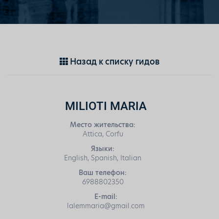
Назад к списку гидов
MILIOTI MARIA
Место жительства:
Attica, Corfu
Языки:
English, Spanish, Italian
Ваш телефон:
6988802350
E-mail:
lalemmaria@gmail.com