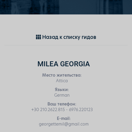
Назад к списку гидов
MILEA GEORGIA
Место жительства:
Attica
Языки:
German
Ваш телефон:
+30 210.2622.815 - 6976.220123
E-mail:
georgettemil@gmail.com