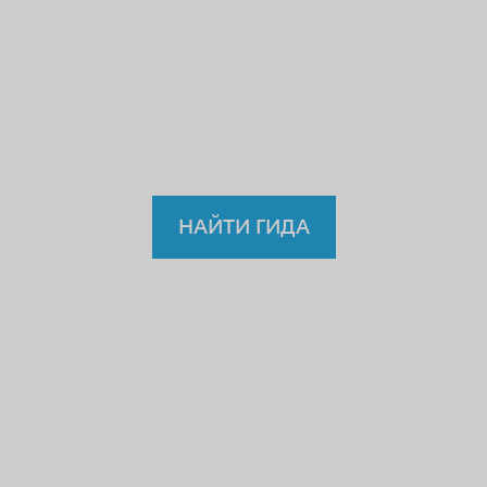
учителю или водителю?
Так
зачем же доверять
нелицензированному
гиду?
НАЙТИ ГИДА