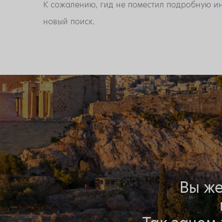
К сожалению, гид не поместил подробную ин
новый поиск.
Вы же