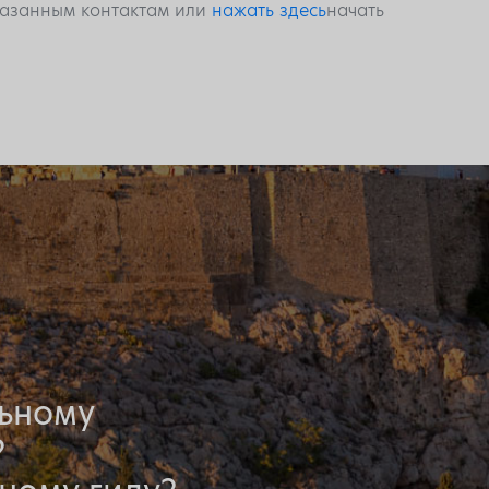
указанным контактам или
нажать здесь
начать
льному
?