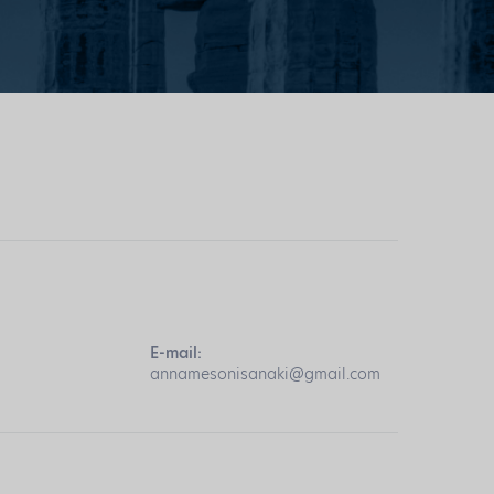
E-mail:
annamesonisanaki@gmail.com