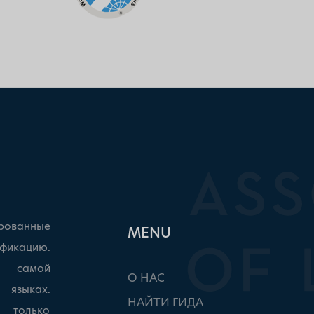
рованные
ΜΕΝU
фикацию.
ы самой
О НАС
 языках.
НАЙТИ ГИДА
, только