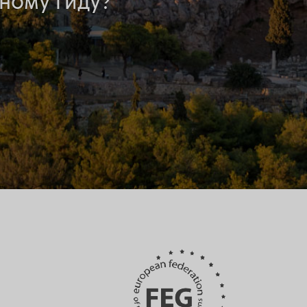
ному гиду?