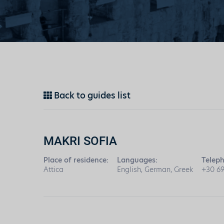
Back to guides list
MAKRI SOFIA
Place of residence:
Languages:
Telep
Attica
English, German, Greek
+30 6