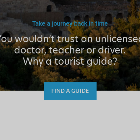
Take a journey back in time
You wouldn’t trust an unlicense
doctor, teacher or driver.
Why a tourist guide?
FIND A GUIDE