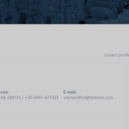
Guide's profil
hone:
E-mail:
948-288176 / +30 6945-677333
sophie58sn@hotmail.com