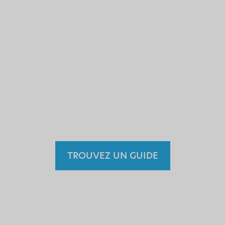
chauffeur sans permis?
Pourquoi le faire avec un
faux guide n'ayant reçu
aucune formation et n'étant
encadré par aucun
organisme légal?
TROUVEZ UN GUIDE