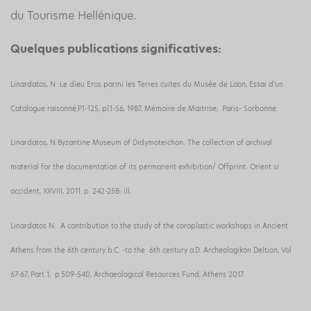
du Tourisme Hellénique.
Quelques publications significatives:
Linardatos, N :Le dieu Eros parmi les Terres cuites du Musée de Laon, Essai d'un
Catalogue raisonné.P.1-125, pl.1-56, 1987, Mémoire de Maitrise, Paris- Sorbonne.
Linardatos, N:Byzantine Museum of Didymoteichon: The collection of archival
material for the documentation of its permanent exhibition/ Offprint: Orient si
occident, XXVIII, 2011. p. 242-258: ill.
Linardatos N: A contribution to the study of the coroplastic workshops in Ancient
Athens from the 6th century b.C. -to the 6th century a.D. Archeologikon Deltion, Vol
67-67, Part 1, p.509-540, Archaeological Resources Fund, Athens 2017.