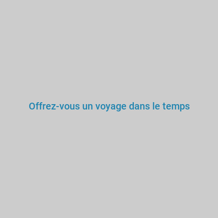
Offrez-vous un voyage dans le temps
Vous ne voudriez pas vous
confier aux soins d'un
médecin ou d'un professeur
n'ayant pas étudié ni
obtenu ses diplômes? Ou
vous laisser conduire par un