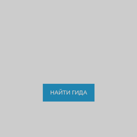
Вы же не станете доверять
нелегальному
врачу,
учителю или водителю?
Так
зачем же доверять
нелицензированному
гиду?
НАЙТИ ГИДА