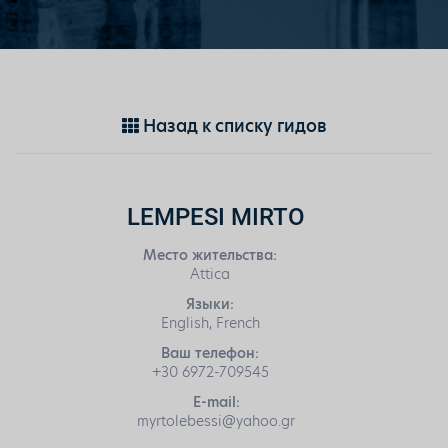
Назад к списку гидов
LEMPESI MIRTO
Место жительства:
Attica
Языки:
English, French
Ваш телефон:
+30 6972-709545
E-mail:
myrtolebessi@yahoo.gr