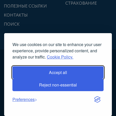
СТРАХОВАНИЕ
ПОЛЕЗНЫЕ ССЫЛКИ
КОНТАКТЫ
ПОИСК
We use cookies on our site to enhance your user
experience, provide personalized content, and
analyze our traffic.
Cookie Policy.
Accept all
Охраняется авторским правом 2022г., Ассоциация лицензированных
Reject non-essential
гидов – экскурсоводов
Κατασκευή ιστοσελίδας
NOETIK
Preferences
Powered by
EventsAdmin