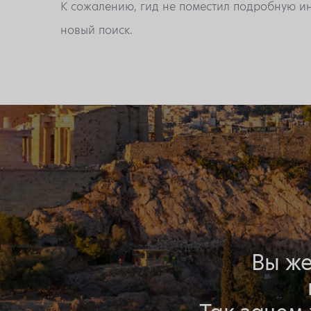
К сожалению, гид не поместил подробную ин
новый поиск.
Вы же