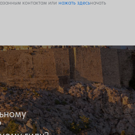
указанным контактам или
нажать здесь
начать
льному
?