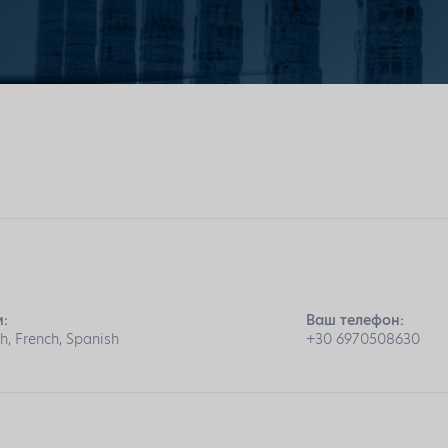
:
Ваш телефон:
h, French, Spanish
+30 6970508630