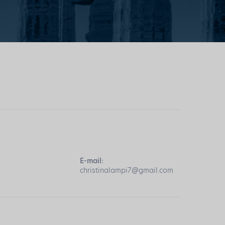
E-mail:
christinalampi7@gmail.com