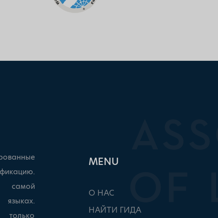
рованные
ΜΕΝU
фикацию.
ы самой
О НАС
 языках.
НАЙТИ ГИДА
, только