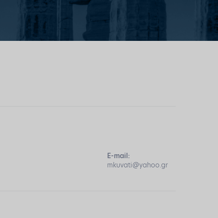
E-mail:
mkuvati@yahoo.gr