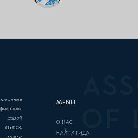
рованные
ΜΕΝU
фикацию.
ы самой
О НАС
 языках.
НАЙТИ ГИДА
, только