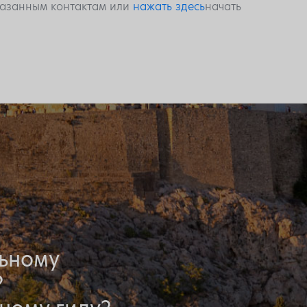
указанным контактам или
нажать здесь
начать
льному
?