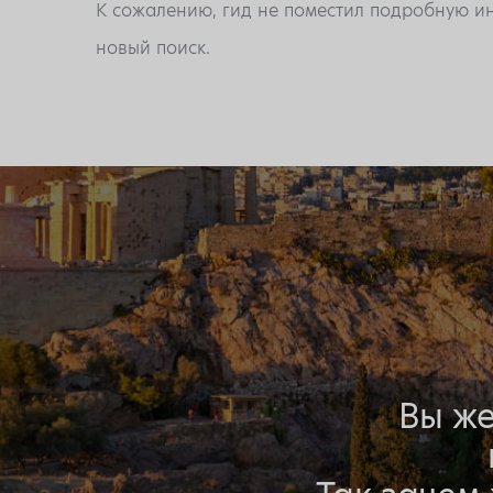
К сожалению, гид не поместил подробную ин
новый поиск.
Вы же